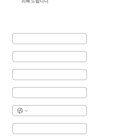
리해 드립니다.
성명
*
Last name
*
회사
*
제목
*
핸드폰
*
귀하의 비즈니스 이메일
*
Country
*