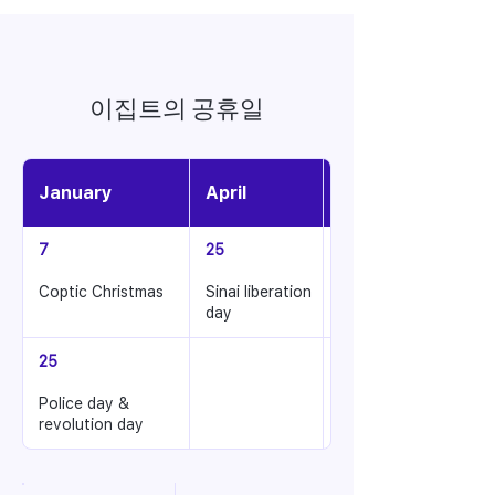
이집트의 공휴일
January
April
May
7
25
1
Coptic Christmas
Sinai liberation
Labor day
day
25
Police day &
revolution day