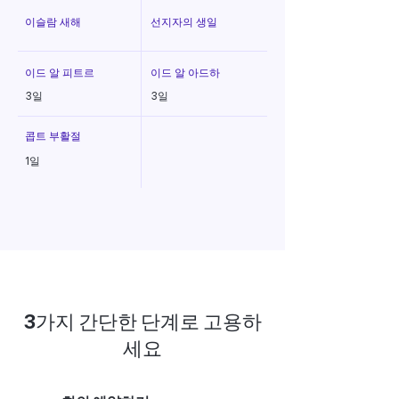
이슬람 새해
선지자의 생일
이드 알 피트르
이드 알 아드하
3일
3일
콥트 부활절
1일
3가지 간단한 단계로 고용하
세요