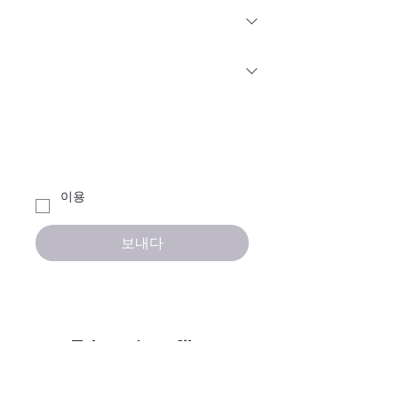
Where did you hear about us?
*
How can we help you?
이용 
약관에 동의합니다.
이용약
관 보기
*
보내다
Talents' profiles