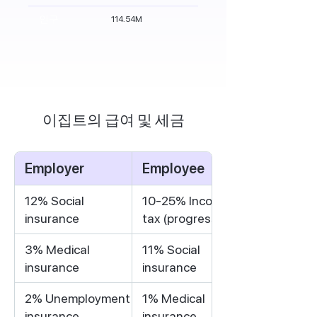
인구
114.54M
이집트의 급여 및 세금
Employer
Employee
12% Social
10-25% Income
insurance
tax (progressive)
3% Medical
11% Social
insurance
insurance
2% Unemployment
1% Medical
insurance
insurance