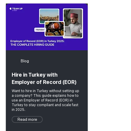
Blog
Hire in Turkey with
Employer of Record (EOR)
Want to hire in Turkey without setting up
a company? This guide explains how to
use an Employer of Record (EOR) in
Turkey to stay compliant and scale fast
in 2025.
Read more