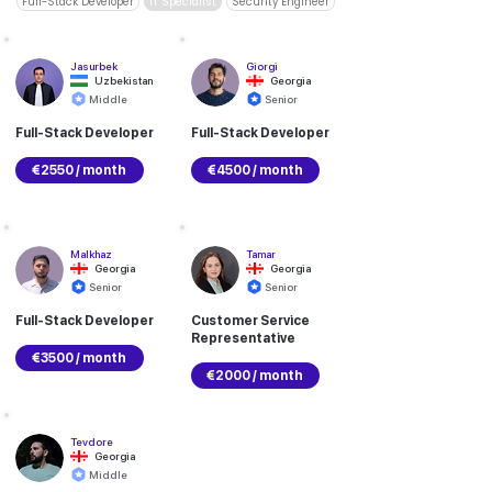
Full-Stack Developer
IT Specialist
Security Engineer
Jasurbek
Giorgi
Uzbekistan
Georgia
Middle
Senior
Full-Stack Developer
Full-Stack Developer
€2550 / month
€4500 / month
Malkhaz
Tamar
Georgia
Georgia
Senior
Senior
Full-Stack Developer
Customer Service
Representative
€3500 / month
€2000 / month
Tevdore
Georgia
Middle