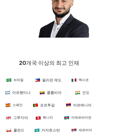
주라브 아이츠라제
공동 창립자 겸 CEO
20개국 이상의 최고 인재
브라질
필리핀 제도
멕시코
아르헨티나
콜롬비아
인도
스페인
포르투갈
아르메니아
그루지야
튀니지
아제르바이잔
폴란드
카자흐스탄
세르비아