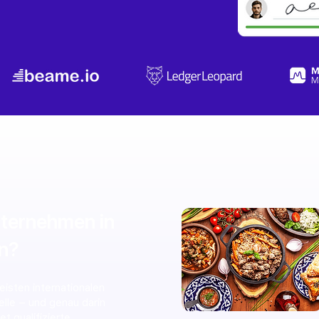
ternehmen in
in?
isten internationalen
elle – und genau darin
t qualifizierte