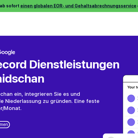
 ab sofort
einen globalen EOR- und Gehaltsabrechnungsservice
llen ⌵
Dienstleistungen ⌵
Job finden ⌵
Über uns ⌵
P
cord Dienstleistungen
aidschan
schan ein, integrieren Sie es und
le Niederlassung zu gründen. Eine feste
er/Monat.
hmen