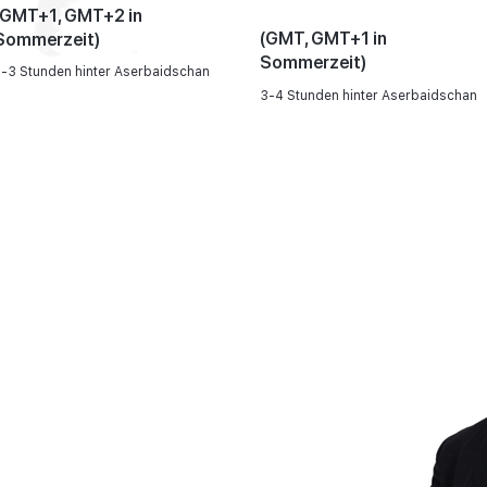
(GMT+1, GMT+2 in
(GMT, GMT+1 in
Sommerzeit)
Sommerzeit)
2-3 Stunden hinter Aserbaidschan
3-4 Stunden hinter Aserbaidschan
mehr über unseren EOR-
erbaidschan erfahren?
kt aufnehmen
Zurab Aitsuradze
Mitbegründers & CEO