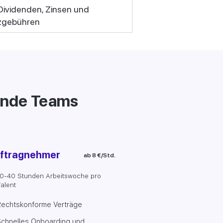
Dividenden, Zinsen und
zgebühren
ende Teams
ftragnehmer
ab 8 €/Std.
0-40 Stunden Arbeitswoche pro
alent
Rechtskonforme Verträge
Schnelles Onboarding und