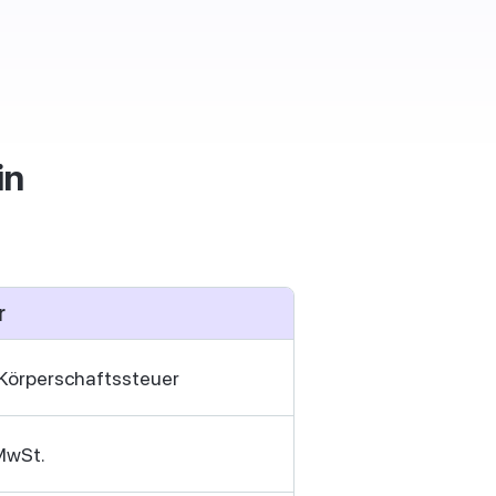
in
r
Körperschaftssteuer
MwSt.