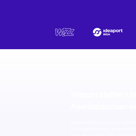
Warum stellen Un
Aserbaidschan e
Aserbaidschan steht bei den me
Arbeitgebern nicht an erster St
liegt die Chance. Das Land biete