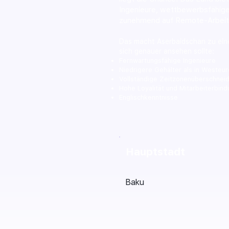
Ingenieure, wettbewerbsfähige
zunehmend auf Remote-Arbeit a
Das macht Aserbaidschan zu ein
sich genauer ansehen sollte:
Fernwartungsfähige Ingenieure
Niedrigere Gehälter als in Westeu
Vollständige Zeitzonenüberschnei
Hohe Loyalität und Mitarbeiterbin
Englischkenntnisse
Hauptstadt
Baku