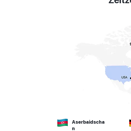
Zeitz
Aserbaidscha
n