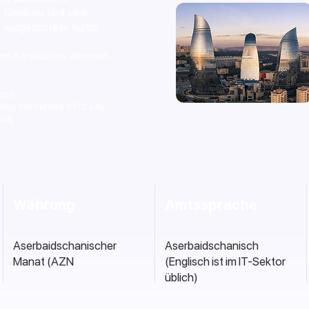
 Gehälter und eine
usgerichtete Kultur.
em Kandidaten, den man
“s
ropa
dung mit Europa (UTC+4)
dung
Währung
Amtssprache
Aserbaidschanischer
Aserbaidschanisch
Manat (AZN
(Englisch ist im IT-Sektor
üblich)