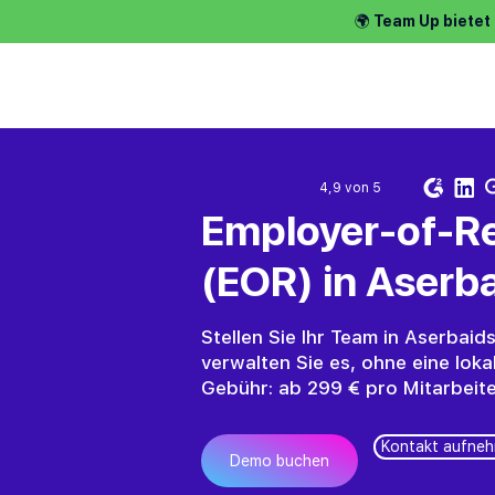
🌍 Team Up bietet
Talente einste
4,9 von 5
Employer-of-Re
(EOR) in Aserb
Stellen Sie Ihr Team in Aserbaid
verwalten Sie es, ohne eine loka
Gebühr: ab 299 € pro Mitarbeit
Kontakt aufne
Demo buchen