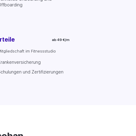
Offboarding
rteile
ab 49 €/m
itgliedschaft im Fitnessstudio
Krankenversicherung
chulungen und Zertifizierungen