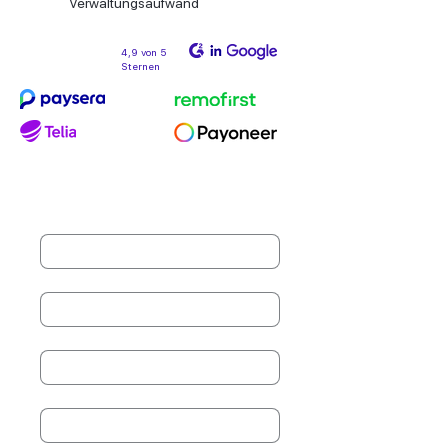
Verwaltungsaufwand
4,9 von 5
Sternen
Vollständiger Name
*
Last name
*
Unternehmen
*
Titel
*