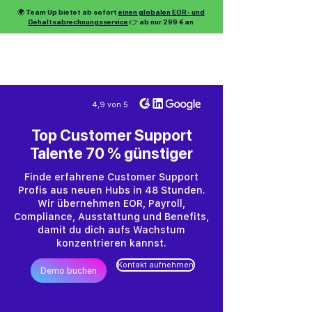
🌍 Team Up bietet ab sofort
einen globalen EOR- und
Gehaltsabrechnungsservice
👉 ab nur 299 € an
4,9 von 5
Top Customer Support
Talente 70 % günstiger
Finde erfahrene Customer Support
Profis aus neuen Hubs in 48 Stunden.
Wir übernehmen EOR, Payroll,
Compliance, Ausstattung und Benefits,
damit du dich aufs Wachstum
konzentrieren kannst.
Kontakt aufnehmen
Demo buchen