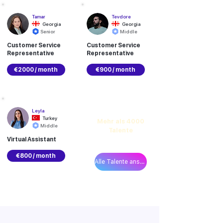
Tamar
Tevdore
Georgia
Georgia
Senior
Middle
Customer Service
Customer Service
Representative
Representative
€2000 / month
€900 / month
Leyla
Entdecken
Turkey
Mehr als 4000
Middle
Talente
Virtual Assistant
im Team Up-Netzwerk
€800 / month
Alle Talente ansehen