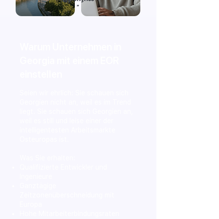
”
Warum Unternehmen in
Georgia mit einem EOR
einstellen
Seien wir ehrlich: Sie schauen sich
Georgien nicht an, weil es im Trend
liegt. Sie schauen sich Georgien an,
weil es still und leise einer der
intelligentesten Arbeitsmarkte
Osteuropas ist.
Was Sie erhalten:
Qualifizierte Entwickler und
Ingenieure
Ganztägige
Zeitzonenüberschneidung mit
Europa
Hohe Mitarbeiterbindungsraten