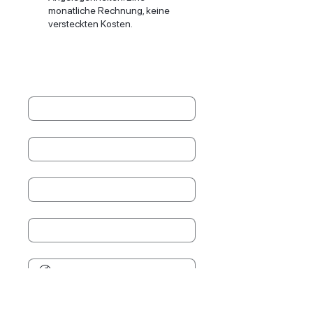
monatliche Rechnung, keine
versteckten Kosten.
Vollständiger Name
*
Last name
*
Unternehmen
*
Titel
*
Phone
*
E-Mail
*