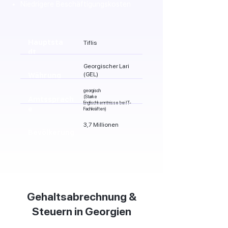
Niedrigere Beschäftigungskosten
Hauptsta
Tiflis
dt
Georgischer Lari
(GEL)
Währung
georgisch
(Starke
Amtssprach
Englischkenntnisse bei IT-
e
Fachkräften)
3,7 Millionen
Bevölkerung
Gehaltsabrechnung &
Steuern in Georgien