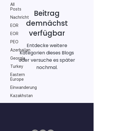
All
Posts
Beitrag
Nachricht
demnächst
EOR
verfügbar
EOR
PEO
Entdecke weitere
Azerbaijan
Kategorien dieses Blogs
Georgia
oder versuche es später
Turkey
nochmal.
Eastern
Europe
Einwanderung
Kazakhstan