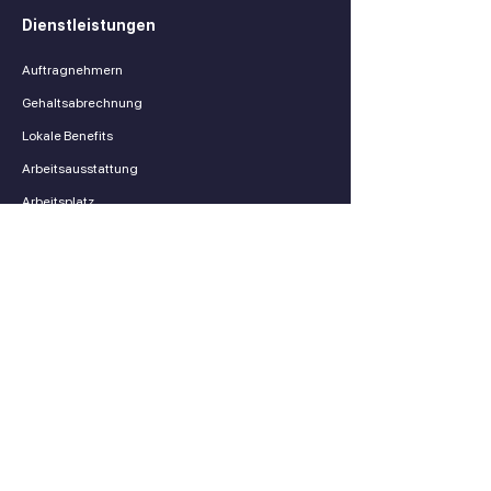
Dienstleistungen
Auftragnehmern
Gehaltsabrechnung
Lokale Benefits
Arbeitsausstattung
Arbeitsplatz
Wer wir sind
Über uns
Bloggen
FAQ
Impressum
Wer wir sind