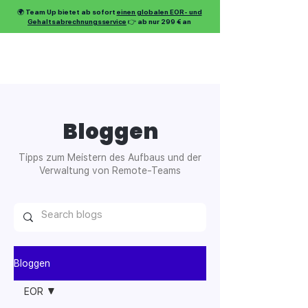
🌍 Team Up bietet ab sofort
einen globalen EOR- und
Gehaltsabrechnungsservice
👉 ab nur 299 € an
Bloggen
Tipps zum Meistern des Aufbaus und der
Verwaltung von Remote-Teams
Bloggen
EOR