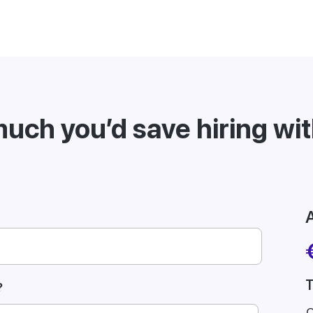
uch you’d save hiring wi
A
T
?
C