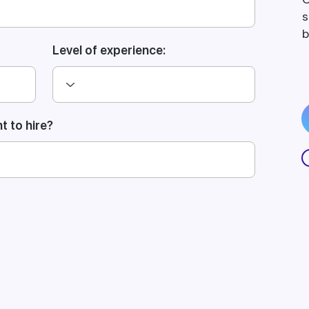
s
b
Level of experience:
 to hire?