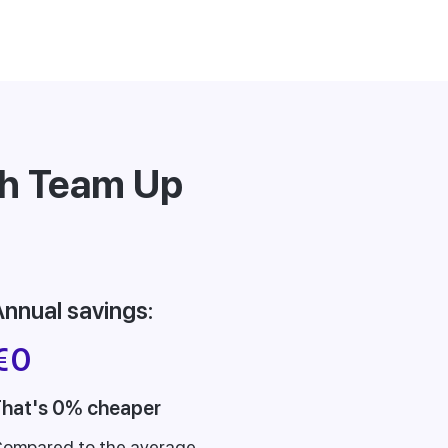
th Team Up
nnual savings:
€
0
hat's 0% cheaper
ompared to the average