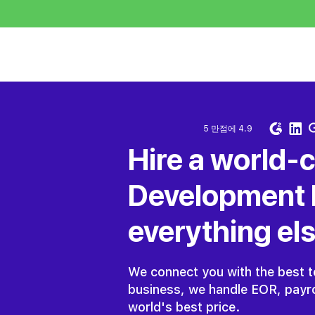
인재 채용 ⌵
5 만점에 4.9
Hire a world-
Development 
everything els
We connect you with the best te
business, we handle EOR, payro
world's best price.