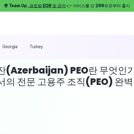
🌍 Team Up
, 글로벌 EOR 및 급여
👉 서비스를 단 299유로부터 출시
서비스 ⌵
일자리 찾기 ⌵
우리 소개 ⌵
가격 
Georgia
Turkey
Azerbaijan) PEO란 무엇인
의 전문 고용주 조직(PEO) 완벽