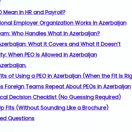
?
 Mean in HR and Payroll?
ional Employer Organization Works in Azerbaijan
eam: Who Handles What in Azerbaijan?
 Azerbaijan: What It Covers and What It Doesn’t
ity: When PEO Is Allowed in Azerbaijan
Azerbaijan.
ts of Using a PEO in Azerbaijan (When the Fit Is Ri
s Foreign Teams Repeat About PEOs in Azerbaijan
ical Decision Checklist (No Guessing Required)
 Fits (Without Sounding Like a Brochure)
ked Questions