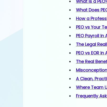
What Is a PEO
What Does PEO
How a Profess
PEO vs Your T
PEO Payroll in
The Legal Real
PEO vs EOR in 
The Real Benefi
Misconception
A Clean, Pract
Where Team Up
Frequently As