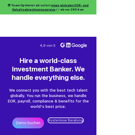
🌍 Team Up bietet ab sofort
einen globalen EOR- und
Gehaltsabrechnungsservice
👉 ab nur 299 € an
4,9 von 5
Hire a world-class
Investment Banker. We
handle everything else.
We connect you with the best tech talent
globally. You run the business, we handle
EOR, payroll, compliance & benefits for the
world's best price.
Kostenlose Beratung
Demo buchen