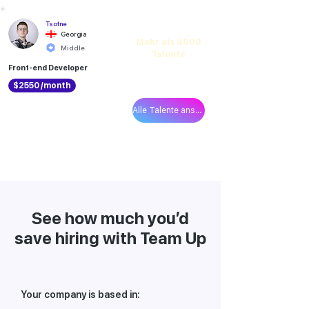
Entdecken
Tsotne
Georgia
Mehr als 4000
Middle
Talente
Front-end Developer
im Teamup-
Netzwerk
$2550 /month
Alle Talente ansehen
See how much you’d
save hiring with Team Up
Your company is based in: