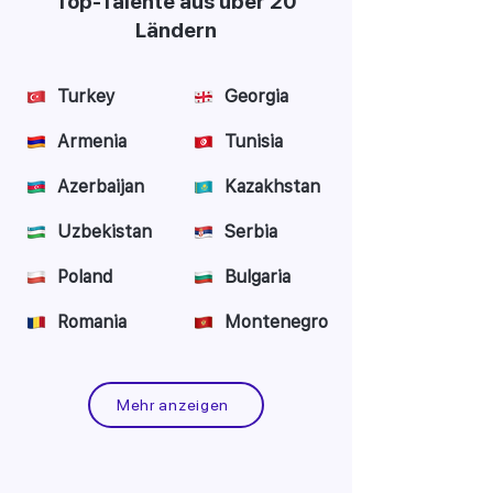
Top-Talente aus über 20
Ländern
Turkey
Georgia
Armenia
Tunisia
Azerbaijan
Kazakhstan
Uzbekistan
Serbia
Poland
Bulgaria
Romania
Montenegro
Mehr anzeigen