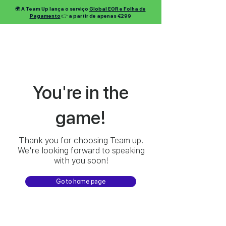
🌍 A Team Up lança o serviço
Global EOR e Folha de
Pagamento
👉 a partir de apenas €299
You're in the
game!
Thank you for choosing Team up.
We're looking forward to speaking
with you soon!
Go to home page