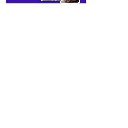
Blog
Hire in Azerbaijan with
Employer of Record (EOR)
Looking to hire in Azerbaijan in 2025?
Learn how an Employer of Record (EOR)
can help you legally and quickly hire top
talent without opening a local entity.
Read more