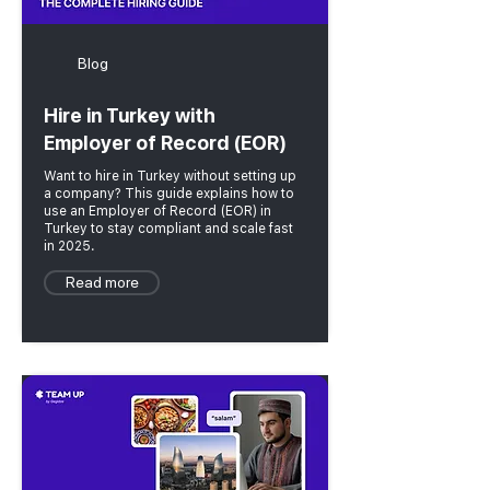
Blog
Hire in Turkey with
Employer of Record (EOR)
Want to hire in Turkey without setting up
a company? This guide explains how to
use an Employer of Record (EOR) in
Turkey to stay compliant and scale fast
in 2025.
Read more