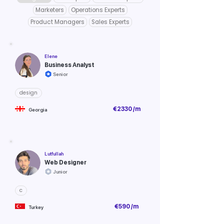
Marketers
Operations Experts
Product Managers
Sales Experts
Elene
Business Analyst
Senior
design
€2330 /m
Georgia
Lutfullah
Web Designer
Junior
c
€590 /m
Turkey