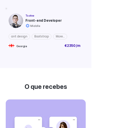
Tsotne
Front-end Developer
Middle
ant design
Bootstrap
More...
€2350 /m
Georgia
O que recebes