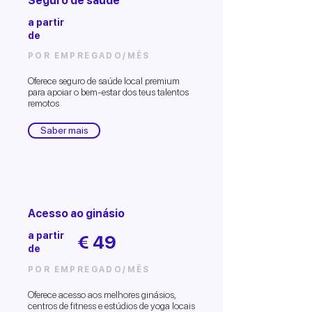
Seguro de saúde
a partir
de
POR EMPREGADO/MÊS
Oferece seguro de saúde local premium
para apoiar o bem-estar dos teus talentos
remotos
Saber mais
Acesso ao ginásio
a partir
€ 49
de
POR EMPREGADO/MÊS
Oferece acesso aos melhores ginásios,
centros de fitness e estúdios de yoga locais