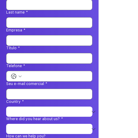
Last name
*
Empresa
*
Título
*
Telefone
*
Seu e-mail comercial
*
Country
*
Where did you hear about us?
*
How can we help you?