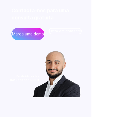
Contacta-nos para uma
consulta gratuita
Entra em contacto
Marca uma demo
Zurab Aitsuradze
Cofundador & CEO