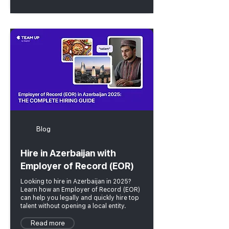
Blog
Hire in Azerbaijan with
Employer of Record (EOR)
Looking to hire in Azerbaijan in 2025?
Learn how an Employer of Record (EOR)
can help you legally and quickly hire top
talent without opening a local entity.
Read more