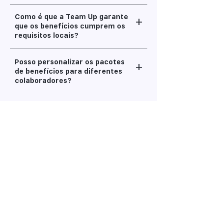
Como é que a Team Up garante
+
que os benefícios cumprem os
requisitos locais?
Posso personalizar os pacotes
+
de benefícios para diferentes
colaboradores?
Como funciona o processo de
+
inscrição para os
colaboradores?
Oferecem gestão contínua dos
+
benefícios?
Como é que a Team Up se
+