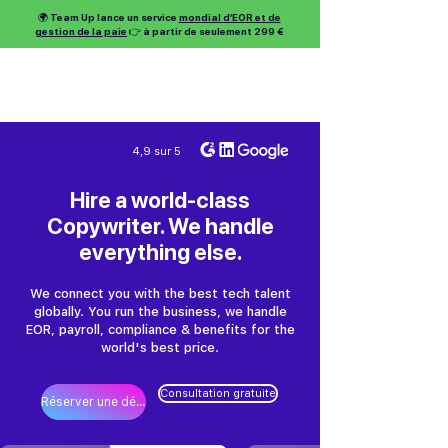
🌍 Team Up lance un service
mondial d’EOR et de
gestion de la paie
👉 à partir de seulement 299 €
4,9 sur 5
Hire a world-class
Copywriter. We handle
everything else.
We connect you with the best tech talent
globally. You run the business, we handle
EOR, payroll, compliance & benefits for the
world's best price.
Consultation gratuite
Réserver une démo