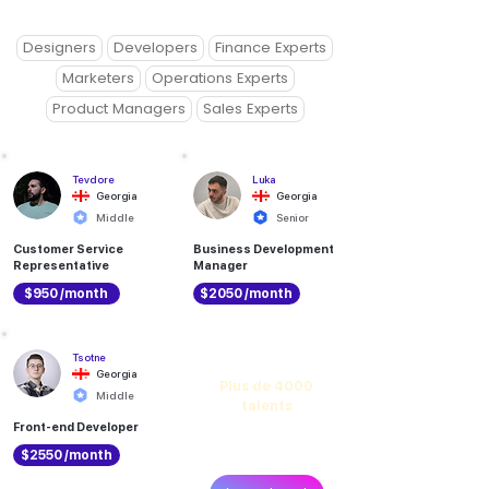
Designers
Developers
Finance Experts
Marketers
Operations Experts
Product Managers
Sales Experts
Tevdore
Luka
Georgia
Georgia
Middle
Senior
Customer Service
Business Development
Representative
Manager
$950 /month
$2050 /month
Découvrir
Tsotne
Georgia
Plus de 4000
Middle
talents
Front-end Developer
dans le réseau
Teamup
$2550 /month