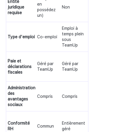
Entité
en
juridique
Non
possédez
requise
un)
Emploi à
temps plein
Type d'emploi
Co-emploi
sous
TeamUp
Paie et
Géré par
Géré par
déclarations
TeamUp
TeamUp
fiscales
Administration
des
Compris
Compris
avantages
sociaux
Conformité
Entièrement
Commun
RH
géré