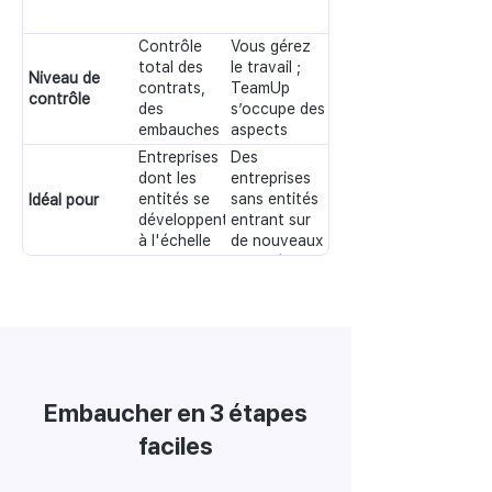
Contrôle
Vous gérez
total des
le travail ;
Niveau de
contrats,
TeamUp
contrôle
des
s’occupe des
embauches
aspects
et de la
juridiques de
Entreprises
Des
culture
l’emploi.
dont les
entreprises
entités se
sans entités
Idéal pour
développent
entrant sur
à l'échelle
de nouveaux
mondiale
marchés
Embaucher en 3 étapes
faciles