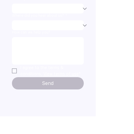
Where did you hear about us?
*
How can we help you?
I agree to the terms & 
conditions, 
View terms of use
*
Send