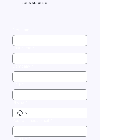
sans surprise.
First name
*
Last name
*
Company
*
Title
*
Phone
*
Your business email
*
Country
*