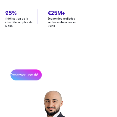
95%
€25M+
fidélisation de la
économies réalisées
clientèle sur plus de
sur les embauches en
5 ans
2024
Contactez-nous pour une
consultation gratuite
Entrer en contact
Réserver une démo
Zourab Aïtsuradze