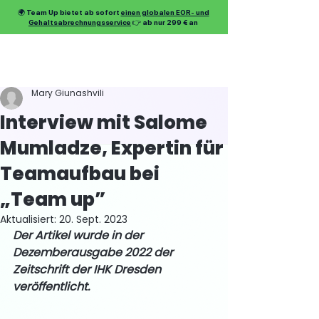
🌍 Team Up bietet ab sofort
einen globalen EOR- und
Gehaltsabrechnungsservice
👉 ab nur 299 € an
Mary Giunashvili
Interview mit Salome
Mumladze, Expertin für
Teamaufbau bei
„Team up”
Aktualisiert:
20. Sept. 2023
Der Artikel wurde in der 
Dezemberausgabe 2022 der 
Zeitschrift der IHK Dresden 
veröffentlicht.